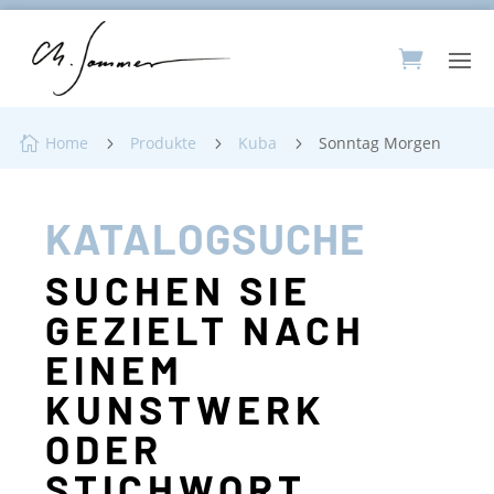
Home
Produkte
Kuba
Sonntag Morgen

5
5
5
KATALOGSUCHE
SUCHEN SIE
GEZIELT NACH
EINEM
KUNSTWERK
ODER
STICHWORT...