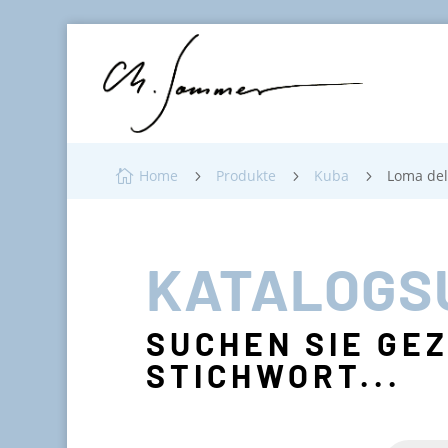
Home
Produkte
Kuba
Loma del

5
5
5
KATALOGS
SUCHEN SIE GE
STICHWORT...
Products