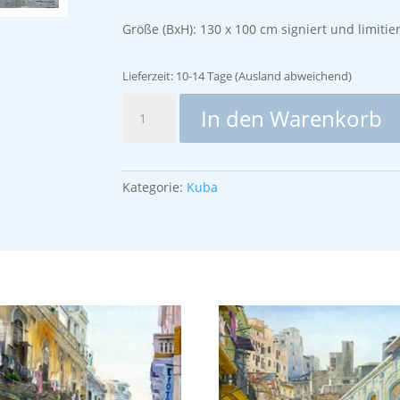
Größe (BxH): 130 x 100 cm signiert und limitie
Lieferzeit:
10-14 Tage (Ausland abweichend)
Loma
In den Warenkorb
del
Angel
(Berg
der
Kategorie:
Kuba
Engel)
Menge