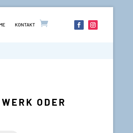
LME
KONTAKT
STWERK ODER