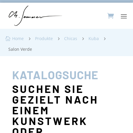
Home
Produkte
Chicas
Kuba

5
5
5
5
Salon Verde
KATALOGSUCHE
SUCHEN SIE
GEZIELT NACH
EINEM
KUNSTWERK
ODER