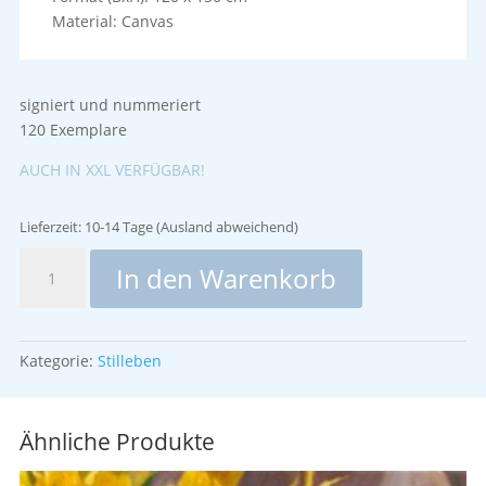
Material: Canvas
signiert und nummeriert
120 Exemplare
AUCH IN XXL VERFÜGBAR!
Lieferzeit:
10-14 Tage (Ausland abweichend)
Sommerblumen
In den Warenkorb
auf
rot
Menge
Kategorie:
Stilleben
Ähnliche Produkte