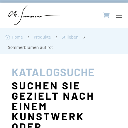
Home
Produkte
Stilleben

5
5
5
Sommerblumen auf rot
KATALOGSUCHE
SUCHEN SIE
GEZIELT NACH
EINEM
KUNSTWERK
ODER