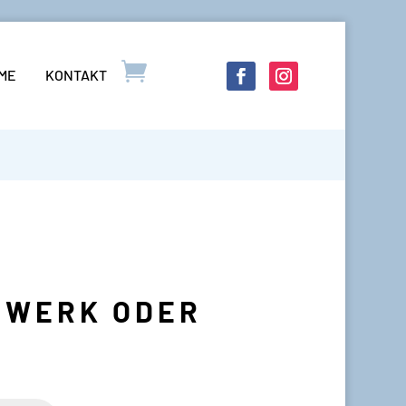
LME
KONTAKT
STWERK ODER