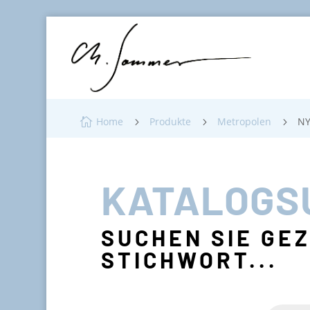
Home
Produkte
Metropolen
NY

5
5
5
KATALOGS
SUCHEN SIE GE
STICHWORT...
Products