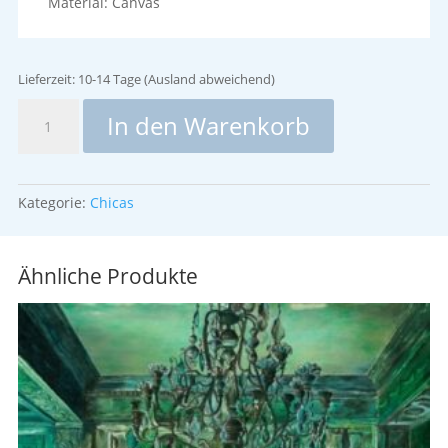
Material: Canvas
Lieferzeit:
10-14 Tage (Ausland abweichend)
Happy
In den Warenkorb
Hour
-
Oberteil
rot
Kategorie:
Chicas
Menge
Ähnliche Produkte