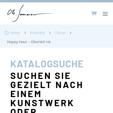
Home
Produkte
Chicas

5
5
5
Happy Hour – Oberteil rot
KATALOGSUCHE
SUCHEN SIE
GEZIELT NACH
EINEM
KUNSTWERK
ODER