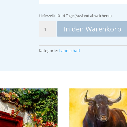
Lieferzeit:
10-14 Tage (Ausland abweichend)
Frühlingswiese
In den Warenkorb
Mallorca
(3er-
SET)
Menge
Kategorie:
Landschaft