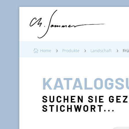
Home
Produkte
Landschaft
Frü

5
5
5
KATALOGS
SUCHEN SIE GE
STICHWORT...
Products