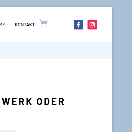
LME
KONTAKT
STWERK ODER