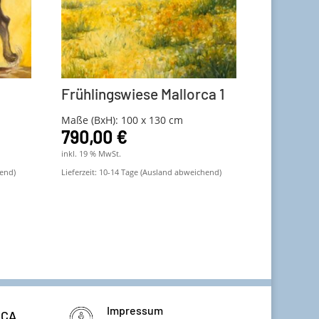
Frühlingswiese Mallorca 1
Maße (BxH): 100 x 130 cm
790,00
€
inkl. 19 % MwSt.
end)
Lieferzeit:
10-14 Tage (Ausland abweichend)
Impressum
RCA