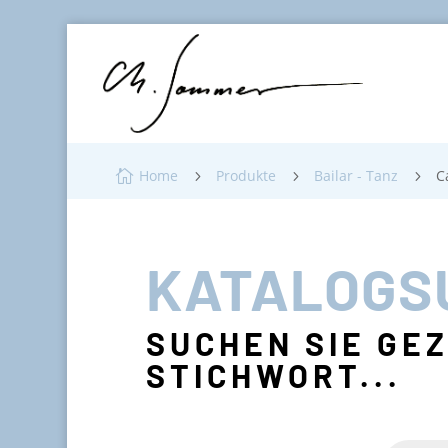
Home
Produkte
Bailar - Tanz
C

5
5
5
KATALOGS
SUCHEN SIE GE
STICHWORT...
Products