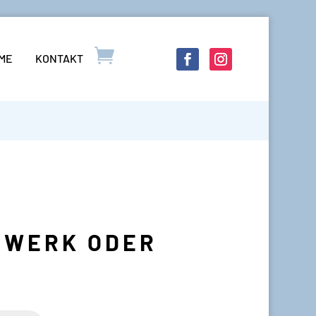
LME
KONTAKT
STWERK ODER