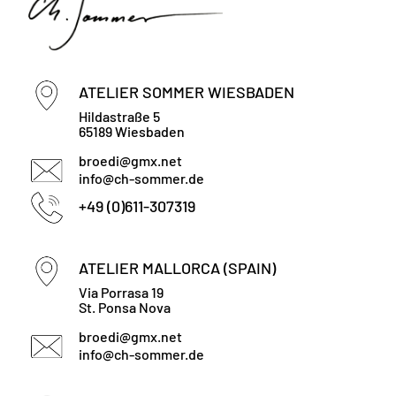
r
h
o
ATELIER SOMMER WIESBADEN
Hildastraße 5
l
65189 Wiesbaden
e
broedi@gmx.net
info@ch-sommer.de
n
+49 (0)611-307319
)
ATELIER MALLORCA (SPAIN)
*
Via Porrasa 19
St. Ponsa Nova
broedi@gmx.net
info@ch-sommer.de